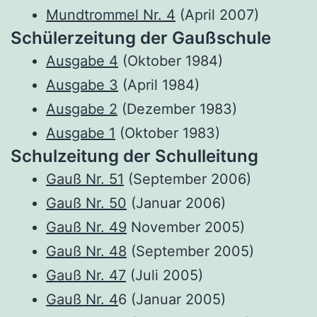
Mund­trom­mel Nr. 4
(April 2007)
Schü­ler­zei­tung der Gaußschule
Aus­ga­be 4
(Okto­ber 1984)
Aus­ga­be 3
(April 1984)
Aus­ga­be 2
(Dezem­ber 1983)
Aus­ga­be 1
(Okto­ber 1983)
Schul­zei­tung der Schulleitung
Gauß Nr. 51
(Sep­tem­ber 2006)
Gauß Nr. 50
(Janu­ar 2006)
Gauß Nr. 49
Novem­ber 2005)
Gauß Nr. 48
(Sep­tem­ber 2005)
Gauß Nr. 47
(Juli 2005)
Gauß Nr. 4
6 (Janu­ar 2005)