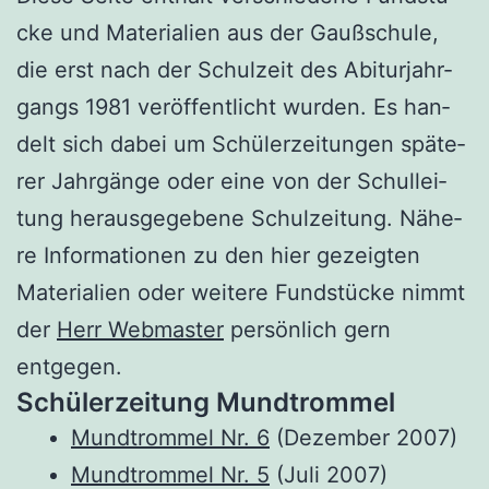
cke und Mate­ria­li­en aus der Gauß­schu­le,
die erst nach der Schul­zeit des Abitur­jahr­
gangs 1981 ver­öf­fent­licht wur­den. Es han­
delt sich dabei um Schü­ler­zei­tun­gen spä­te­
rer Jahr­gän­ge oder eine von der Schul­lei­
tung her­aus­ge­ge­be­ne Schul­zei­tung. Nähe­
re Infor­ma­tio­nen zu den hier gezeig­ten
Mate­ria­li­en oder wei­te­re Fund­stü­cke nimmt
der
Herr Web­mas­ter
per­sön­lich gern
entgegen.
Schü­ler­zei­tung Mundtrommel
Mund­trom­mel Nr. 6
(Dezem­ber 2007)
Mund­trom­mel Nr. 5
(Juli 2007)