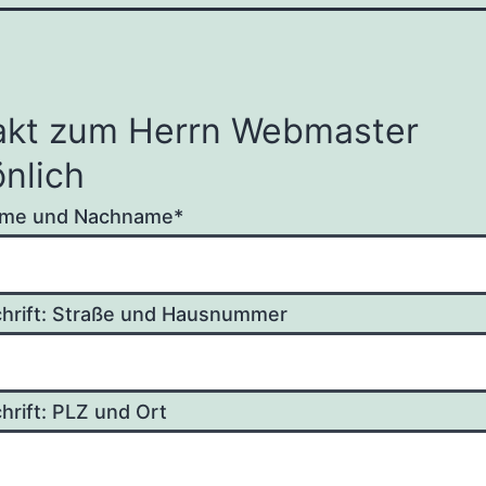
akt zum Herrn Web­mas­ter
nlich
na­me und Nachname*
chrift: Stra­ße und Hausnummer
hrift: PLZ und Ort