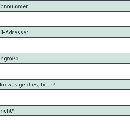
efonnummer
il-Adres­se*
uhgröße
Um was geht es, bitte?
richt*