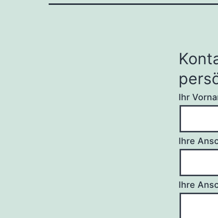
Kon­t
persö
Ihr Vor­
Ihre Ans
Ihre Ansc