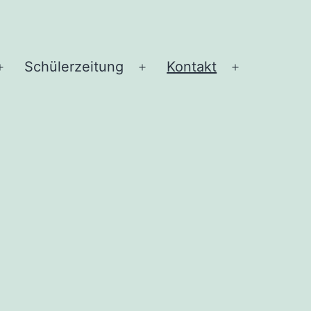
Schü­ler­zei­tung
Kon­takt
Menü
Menü
Menü
öffnen
öffnen
öffnen