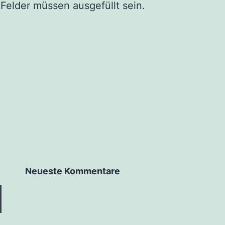
 Fel­der müs­sen aus­ge­füllt sein.
Neu­es­te Kommentare