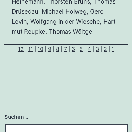
Hei­ne­mann, Thors­ten Bruns, Tho­mas
Drü­sedau, Micha­el Hol­weg, Gerd
Levin, Wolf­gang in der Wie­sche, Hart­
mut Reup­ke, Tho­mas Wöltge
12
|
11
|
10
|
9
|
8
|
7
|
6
|
5
|
4
|
3
|
2
|
1
Suchen …