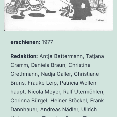
erschie­nen:
1977
Redak­ti­on:
Ant­je Bet­ter­mann, Tat­ja­na
Cramm, Danie­la Braun, Chris­ti­ne
Greth­mann, Nad­ja Gal­ler, Chris­tia­ne
Bruns, Frau­ke Leip, Patri­cia Wol­len­
haupt, Nico­la Mey­er, Ralf Uter­möh­len,
Corin­na Bür­gel, Hei­ner Stö­ckel, Frank
Dann­hau­er, Andre­as Näd­ler, Ull­rich