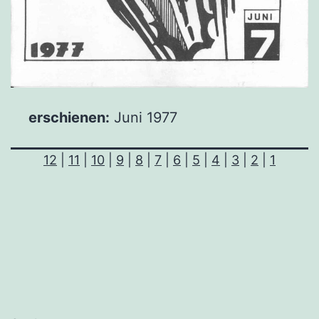
erschie­nen:
Juni 1977
12
|
11
|
10
|
9
|
8
|
7
|
6
|
5
|
4
|
3
|
2
|
1