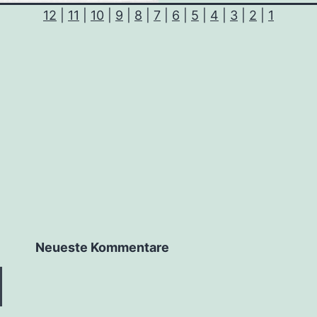
12
|
11
|
10
|
9
|
8
|
7
|
6
|
5
|
4
|
3
|
2
|
1
Neu­es­te Kommentare