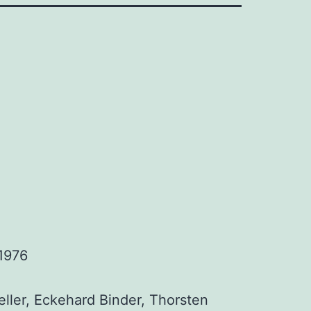
1976
l­ler, Ecke­hard Bin­der, Thors­ten