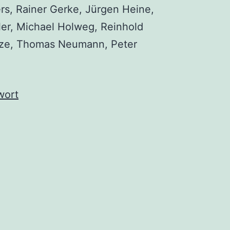
s, Rai­ner Ger­ke, Jür­gen Hei­ne,
ler, Micha­el Hol­weg, Rein­hold
­ze, Tho­mas Neu­mann, Peter
wort