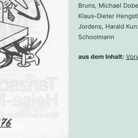
Bruns, Micha­el Dober
Klaus-Die­ter Hengst­
Jor­dens, Harald Kun
Schoolmann
aus dem Inhalt:
Vor­