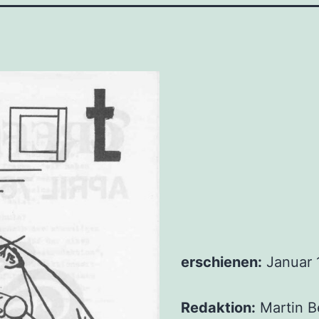
erschie­nen:
Janu­ar 
Redak­ti­on:
Mar­tin Be