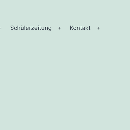
Schü­ler­zei­tung
Kon­takt
Menü
Menü
Menü
öffnen
öffnen
öffnen