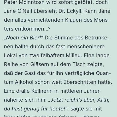
Peter McInn­tosh wird sofort getö­tet, doch
Jane O’N­eil über­sieht Dr. Eckyll. Kann Jane
den alles ver­nich­ten­den Klau­en des Mons­
ters entkommen…?
„Noch ein Bier!”
Die Stim­me des Betrun­ke­
nen hall­te durch das fast men­schen­lee­re
Lokal von zwei­fel­haf­tem Milieu. Eine lan­ge
Rei­he von Glä­sern auf dem Tisch zeig­te,
daß der Gast das für ihn ver­träg­li­che Quan­
tum Alko­hol schon weit über­schrit­ten hat­te.
Eine dral­le Kell­ne­rin in mitt­le­ren Jah­ren
näher­te sich ihm.
„Jetzt reicht’s aber, Arth,
du hast genug für heu­te!”
, sag­te sie mit