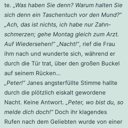
te.
„Was haben Sie denn? War­um hal­ten Sie
sich denn ein Taschen­tuch vor den Mund?”
„Ach, das ist nichts, ich habe nur Zahn­
schmer­zen; gehe Mon­tag gleich zum Arzt.
Auf Wie­der­se­hen!”
„Nacht!”
, rief die Frau
ihm nach und wun­der­te sich, wäh­rend er
durch die Tür trat, über den gro­ßen Buckel
auf sei­nem Rücken…
„Peter!”
Janes angst­er­füll­te Stim­me hall­te
durch die plötz­lich eis­kalt gewor­de­ne
Nacht. Kei­ne Ant­wort.
„Peter, wo bist du, so
mel­de dich doch!”
Doch ihr kla­gen­des
Rufen nach dem Gelieb­ten wur­de von einer