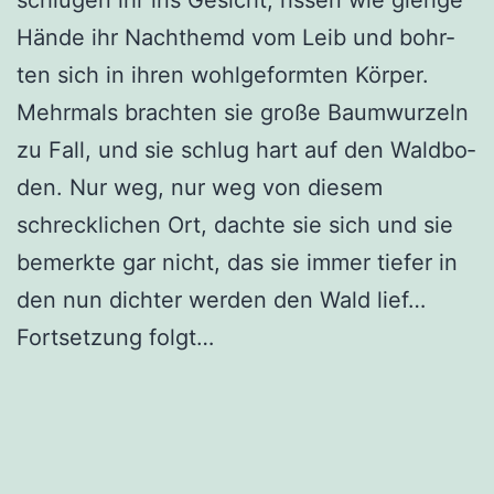
Hän­de ihr Nacht­hemd vom Leib und bohr­
ten sich in ihren wohl­ge­form­ten Kör­per.
Mehr­mals brach­ten sie gro­ße Baum­wur­zeln
zu Fall, und sie schlug hart auf den Wald­bo­
den. Nur weg, nur weg von die­sem
schreck­li­chen Ort, dach­te sie sich und sie
bemerk­te gar nicht, das sie immer tie­fer in
den nun dich­ter wer­den den Wald lief…
Fort­set­zung folgt…