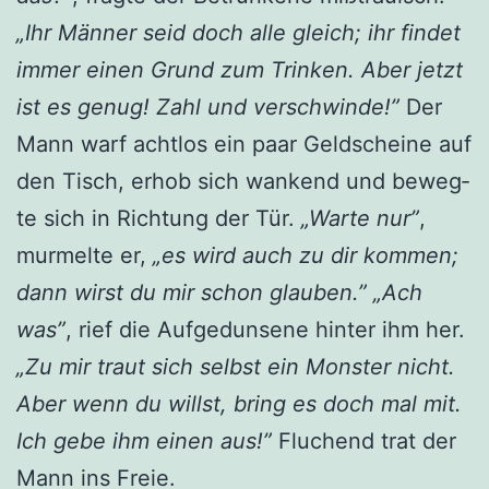
„Ihr Män­ner seid doch alle gleich; ihr fin­det
immer einen Grund zum Trin­ken. Aber jetzt
ist es genug! Zahl und ver­schwin­de!”
Der
Mann warf acht­los ein paar Geld­schei­ne auf
den Tisch, erhob sich wan­kend und beweg­
te sich in Rich­tung der Tür.
„War­te nur”
,
mur­mel­te er,
„es wird auch zu dir kom­men;
dann wirst du mir schon glau­ben.” „Ach
was”
, rief die Auf­ge­dun­se­ne hin­ter ihm her.
„Zu mir traut sich selbst ein Mons­ter nicht.
Aber wenn du willst, bring es doch mal mit.
Ich gebe ihm einen aus!”
Flu­chend trat der
Mann ins Freie.