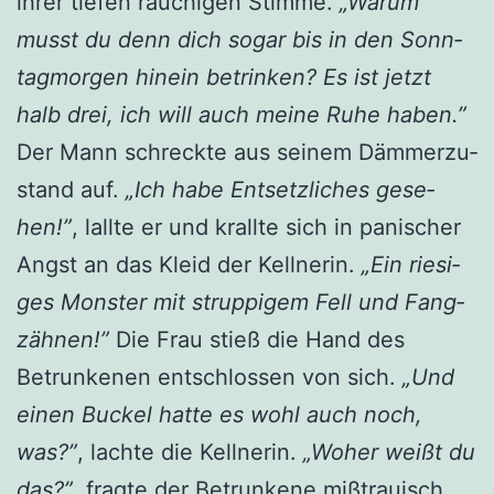
ihrer tie­fen rau­chi­gen Stim­me.
„War­um
musst du denn dich sogar bis in den Sonn­
tag­mor­gen hin­ein betrin­ken? Es ist jetzt
halb drei, ich will auch mei­ne Ruhe haben.”
Der Mann schreck­te aus sei­nem Däm­mer­zu­
stand auf.
„Ich habe Ent­setz­li­ches gese­
hen!”
, lall­te er und krall­te sich in pani­scher
Angst an das Kleid der Kell­ne­rin.
„Ein rie­si­
ges Mons­ter mit strup­pi­gem Fell und Fang­
zäh­nen!”
Die Frau stieß die Hand des
Betrun­ke­nen ent­schlos­sen von sich.
„Und
einen Buckel hat­te es wohl auch noch,
was?”
, lach­te die Kell­ne­rin.
„Woher weißt du
das?”
, frag­te der Betrun­ke­ne miß­trau­isch.