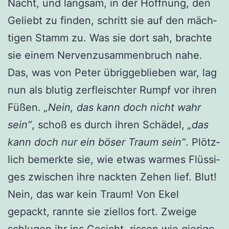
Nacht, und lang­sam, in der Hoff­nung, den
Geliebt zu fin­den, schritt sie auf den mäch­
ti­gen Stamm zu. Was sie dort sah, brach­te
sie einem Ner­ven­zu­sam­men­bruch nahe.
Das, was von Peter übrig­ge­blie­ben war, lag
nun als blu­tig zer­fleisch­ter Rumpf vor ihren
Füßen.
„Nein, das kann doch nicht wahr
sein”
, schoß es durch ihren Schä­del,
„das
kann doch nur ein böser Traum sein”
. Plötz­
lich bemerk­te sie, wie etwas war­mes Flüs­si­
ges zwi­schen ihre nack­ten Zehen lief. Blut!
Nein, das war kein Traum! Von Ekel
gepackt, rann­te sie ziel­los fort. Zwei­ge
schlu­gen ihr ins Gesicht, ris­sen wie gie­ri­ge