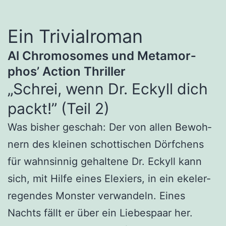
Ein Tri­vi­al­ro­man
Al Chro­mo­so­mes und Meta­mor­
phos’ Action Thriller
„Schrei, wenn Dr. Eckyll dich
packt!” (Teil 2)
Was bis­her geschah: Der von allen Bewoh­
nern des klei­nen schot­ti­schen Dörf­chens
für wahn­sin­nig gehal­te­ne Dr. Eckyll kann
sich, mit Hil­fe eines Ele­xiers, in ein ekel­er­
re­gen­des Mons­ter ver­wan­deln. Eines
Nachts fällt er über ein Lie­bes­paar her.