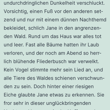
undurch­dring­li­chen Dun­kel­heit ver­schluckt.
Vor­sich­tig, einen Fuß vor den ande­ren set­
zend und nur mit einem dün­nen Nacht­hemd
beklei­det, schlich Jane in den angren­zen­
den Wald. Rund um das Haus war alles tot
und leer. Fast alle Bäu­me hat­ten ihr Laub
ver­lo­ren, und der noch am Abend so herr­
lich blü­hen­de Flie­der­busch war ver­welkt.
Kein Vogel stimm­te mehr sein Lied an, und
alle Tie­re des Wal­des schie­nen ver­schwun­
den zu sein. Doch hin­ter einer rie­si­gen
Eiche glaub­te Jane etwas zu erken­nen. Sie
fror sehr in die­ser unglück­brin­gen­den