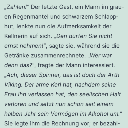
„Zah­len!”
Der letz­te Gast, ein Mann im grau­
en Regen­man­tel und schwar­zem Schlapp­
hut, lenk­te nun die Auf­merk­sam­keit der
Kell­ne­rin auf sich.
„Den dür­fen Sie nicht
ernst neh­men!”
, sag­te sie, wäh­rend sie die
Geträn­ke zusam­men­rech­ne­te.
„Wer war
denn das?”
, frag­te der Mann inter­es­siert.
„Ach, die­ser Spin­ner, das ist doch der Arth
Viking. Der arme Kerl hat, nach­dem sei­ne
Frau ihn ver­las­sen hat, den see­li­schen Halt
ver­lo­ren und setzt nun schon seit einem
hal­ben Jahr sein Ver­mö­gen im Alko­hol um.”
Sie leg­te ihm die Rech­nung vor; er bezahl­