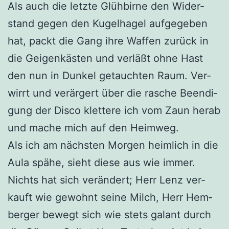
Als auch die letz­te Glüh­bir­ne den Wider­
stand gegen den Kugel­ha­gel auf­ge­ge­ben
hat, packt die Gang ihre Waf­fen zurück in
die Gei­gen­käs­ten und ver­läßt ohne Hast
den nun in Dun­kel getauch­ten Raum. Ver­
wirrt und ver­är­gert über die rasche Been­di­
gung der Dis­co klet­te­re ich vom Zaun her­ab
und mache mich auf den Heimweg.
Als ich am nächs­ten Mor­gen heim­lich in die
Aula spä­he, sieht die­se aus wie immer.
Nichts hat sich ver­än­dert; Herr Lenz ver­
kauft wie gewohnt sei­ne Milch, Herr Hem­
ber­ger bewegt sich wie stets galant durch