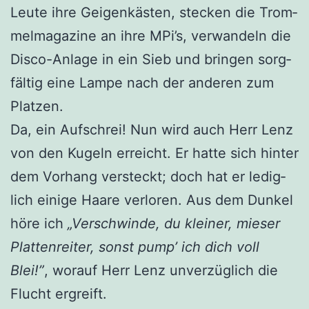
Leu­te ihre Gei­gen­käs­ten, ste­cken die Trom­
mel­ma­ga­zi­ne an ihre MPi’s, ver­wan­deln die
Dis­co-Anla­ge in ein Sieb und brin­gen sorg­
fäl­tig eine Lam­pe nach der ande­ren zum
Platzen.
Da, ein Auf­schrei! Nun wird auch Herr Lenz
von den Kugeln erreicht. Er hat­te sich hin­ter
dem Vor­hang ver­steckt; doch hat er ledig­
lich eini­ge Haa­re ver­lo­ren. Aus dem Dun­kel
höre ich
„Ver­schwin­de, du klei­ner, mie­ser
Plat­ten­rei­ter, sonst pump’ ich dich voll
Blei!”
, wor­auf Herr Lenz unver­züg­lich die
Flucht ergreift.