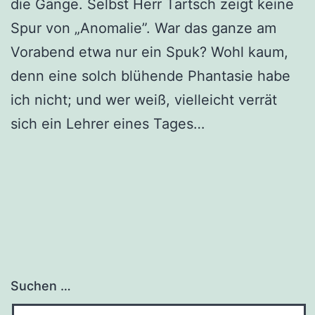
die Gän­ge. Selbst Herr Tartsch zeigt kei­ne
Spur von „Anoma­lie”. War das gan­ze am
Vor­abend etwa nur ein Spuk? Wohl kaum,
denn eine solch blü­hen­de Phan­ta­sie habe
ich nicht; und wer weiß, viel­leicht ver­rät
sich ein Leh­rer eines Tages…
Suchen …