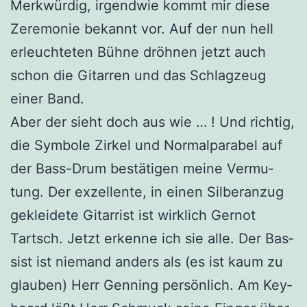
Merk­wür­dig, irgend­wie kommt mir die­se
Zere­mo­nie bekannt vor. Auf der nun hell
erleuch­te­ten Büh­ne dröh­nen jetzt auch
schon die Gitar­ren und das Schlag­zeug
einer Band.
Aber der sieht doch aus wie … ! Und rich­tig,
die Sym­bo­le Zir­kel und Nor­mal­pa­ra­bel auf
der Bass-Drum bestä­ti­gen mei­ne Ver­mu­
tung. Der exzel­len­te, in einen Sil­ber­an­zug
geklei­de­te Gitar­rist ist wirk­lich Ger­not
Tartsch. Jetzt erken­ne ich sie alle. Der Bas­
sist ist nie­mand anders als (es ist kaum zu
glau­ben) Herr Gen­ning per­sön­lich. Am Key­