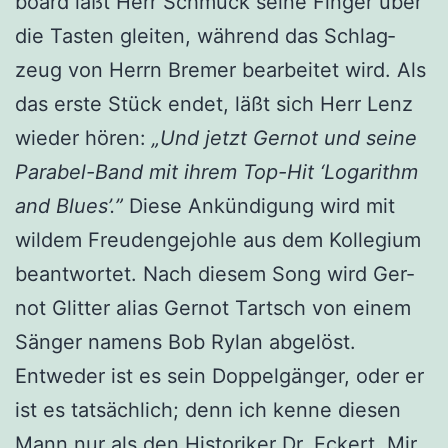
board läßt Herr Schmuck sei­ne Fin­ger über
die Tas­ten glei­ten, wäh­rend das Schlag­
zeug von Herrn Bre­mer bear­bei­tet wird. Als
das ers­te Stück endet, läßt sich Herr Lenz
wie­der hören:
„Und jetzt Ger­not und sei­ne
Para­bel-Band mit ihrem Top-Hit ‘Log­arithm
and Blues’.”
Die­se Ankün­di­gung wird mit
wil­dem Freu­den­ge­joh­le aus dem Kol­le­gi­um
beant­wor­tet. Nach die­sem Song wird Ger­
not Glit­ter ali­as Ger­not Tartsch von einem
Sän­ger namens Bob Rylan abgelöst.
Ent­we­der ist es sein Dop­pel­gän­ger, oder er
ist es tat­säch­lich; denn ich ken­ne die­sen
Mann nur als den His­to­ri­ker Dr. Eckert. Mir