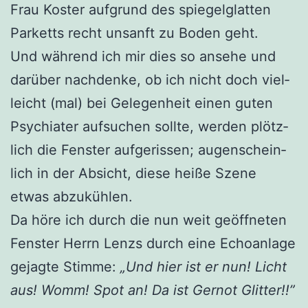
Frau Kos­ter auf­grund des spie­gel­glat­ten
Par­ketts recht unsanft zu Boden geht.
Und wäh­rend ich mir dies so anse­he und
dar­über nach­den­ke, ob ich nicht doch viel­
leicht (mal) bei Gele­gen­heit einen guten
Psych­ia­ter auf­su­chen soll­te, wer­den plötz­
lich die Fens­ter auf­ge­ris­sen; augen­schein­
lich in der Absicht, die­se hei­ße Sze­ne
etwas abzukühlen.
Da höre ich durch die nun weit geöff­ne­ten
Fens­ter Herrn Lenzs durch eine Echo­an­la­ge
gejag­te Stim­me:
„Und hier ist er nun! Licht
aus! Womm! Spot an! Da ist Ger­not Glit­ter!!”