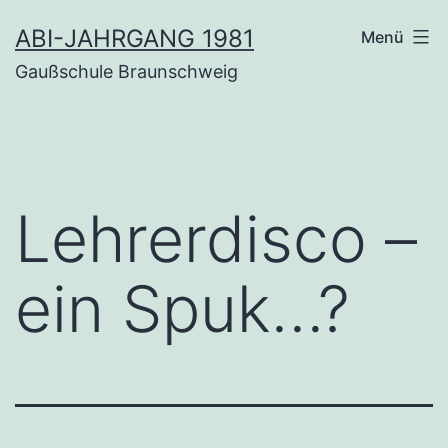
Zum
ABI-JAHRGANG 1981
Menü
Inhalt
Gaußschule Braunschweig
springen
Leh­rer­dis­co –
ein Spuk…?