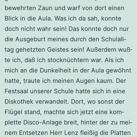
bewehr­ten Zaun und warf von dort einen
Blick in die Aula. Was ich da sah, konn­te
doch nicht wahr sein! Das konn­te doch nur
die Aus­ge­burt mei­nes durch den Schul­all­
tag gehetz­ten Geis­tes sein! Außer­dem wuß­
te ich, daß ich stock­nüch­tern war. Als ich
mich an die Dun­kel­heit in der Aula gewöhnt
hat­te, trau­te ich mei­nen Augen kaum. Der
Fest­saal unse­rer Schu­le hat­te sich in eine
Dis­ko­thek ver­wan­delt. Dort, wo sonst der
Flü­gel stand, mach­te sich jetzt eine kom­
plet­te Dis­co-Anla­ge breit, hin­ter der zu mei­
nem Ent­set­zen Herr Lenz flei­ßig die Plat­ten