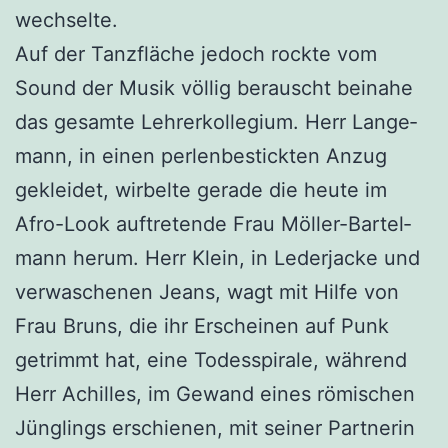
wechselte.
Auf der Tanz­flä­che jedoch rock­te vom
Sound der Musik völ­lig berauscht bei­na­he
das gesam­te Leh­rer­kol­le­gi­um. Herr Lan­ge­
mann, in einen per­len­be­stick­ten Anzug
geklei­det, wir­bel­te gera­de die heu­te im
Afro-Look auf­tre­ten­de Frau Möl­ler-Bartel­
mann her­um. Herr Klein, in Leder­ja­cke und
ver­wa­sche­nen Jeans, wagt mit Hil­fe von
Frau Bruns, die ihr Erschei­nen auf Punk
getrimmt hat, eine Todes­spi­ra­le, wäh­rend
Herr Achil­les, im Gewand eines römi­schen
Jüng­lings erschie­nen, mit sei­ner Part­ne­rin