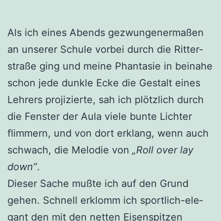
Als ich eines Abends gezwun­ge­ner­ma­ßen
an unse­rer Schu­le vor­bei durch die Rit­ter­
stra­ße ging und mei­ne Phan­ta­sie in bei­na­he
schon jede dunk­le Ecke die Gestalt eines
Leh­rers pro­ji­zier­te, sah ich plötz­lich durch
die Fens­ter der Aula vie­le bun­te Lich­ter
flim­mern, und von dort erklang, wenn auch
schwach, die Melo­die von
„Roll over lay
down”
.
Die­ser Sache muß­te ich auf den Grund
gehen. Schnell erklomm ich sport­lich-ele­
gant den mit den net­ten Eisen­spit­zen