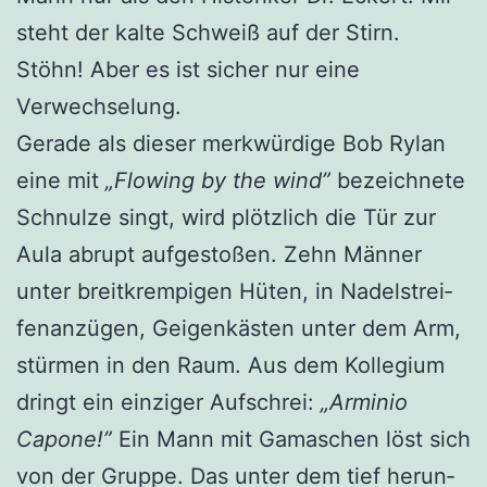
steht der kal­te Schweiß auf der Stirn.
Stöhn! Aber es ist sicher nur eine
Verwechselung.
Gera­de als die­ser merk­wür­di­ge Bob Rylan
eine mit
„Flowing by the wind”
bezeich­ne­te
Schnul­ze singt, wird plötz­lich die Tür zur
Aula abrupt auf­ge­sto­ßen. Zehn Män­ner
unter breit­krem­pi­gen Hüten, in Nadel­strei­
fen­an­zü­gen, Gei­gen­käs­ten unter dem Arm,
stür­men in den Raum. Aus dem Kol­le­gi­um
dringt ein ein­zi­ger Auf­schrei:
„Armi­nio
Capo­ne!”
Ein Mann mit Gama­schen löst sich
von der Grup­pe. Das unter dem tief her­un­