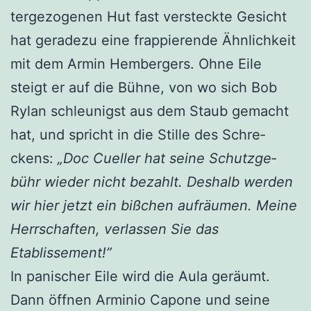
ter­ge­zo­ge­nen Hut fast ver­steck­te Gesicht
hat gera­de­zu eine frap­pie­ren­de Ähn­lich­keit
mit dem Armin Hem­ber­gers. Ohne Eile
steigt er auf die Büh­ne, von wo sich Bob
Rylan schleu­nigst aus dem Staub gemacht
hat, und spricht in die Stil­le des Schre­
ckens:
„Doc Cuel­ler hat sei­ne Schutz­ge­
bühr wie­der nicht bezahlt. Des­halb wer­den
wir hier jetzt ein biß­chen auf­räu­men. Mei­ne
Herr­schaf­ten, ver­las­sen Sie das
Etablissement!”
In pani­scher Eile wird die Aula geräumt.
Dann öff­nen Armi­nio Capo­ne und sei­ne