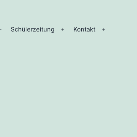
Schü­ler­zei­tung
Kon­takt
Menü
Menü
Menü
öffnen
öffnen
öffnen