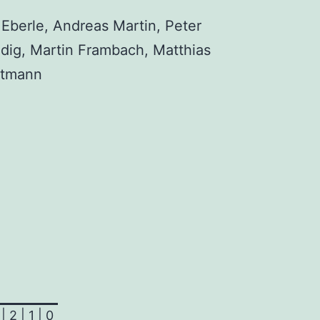
Eber­le, Andre­as Mar­tin, Peter
dig, Mar­tin Fram­bach, Mat­thi­as
artmann
|
2
|
1
|
0