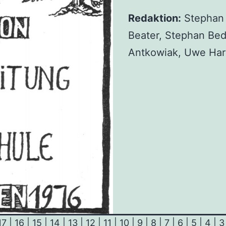
Redak­ti­on:
Ste­phan 
Bea­ter, Ste­phan Bed
Ant­ko­wi­ak, Uwe H
17
|
16
|
15
|
14
|
13
|
12
|
11
|
10
|
9
|
8
|
7
|
6
|
5
|
4
|
3