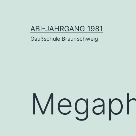
Zum
Inhalt
springen
ABI-JAHRGANG 1981
Gaußschule Braunschweig
Mega­p