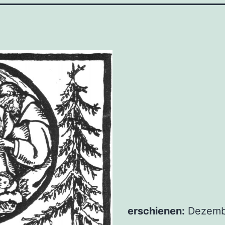
erschie­nen:
Dezem­b