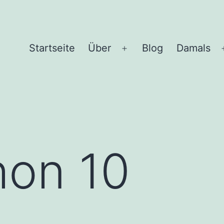
Start­sei­te
Über
Blog
Damals
Menü
öffnen
hon 10