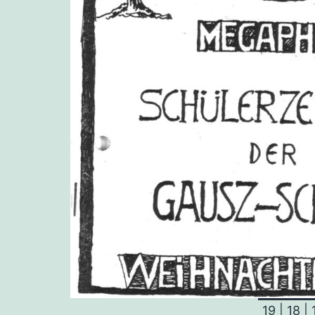
19
|
18
|