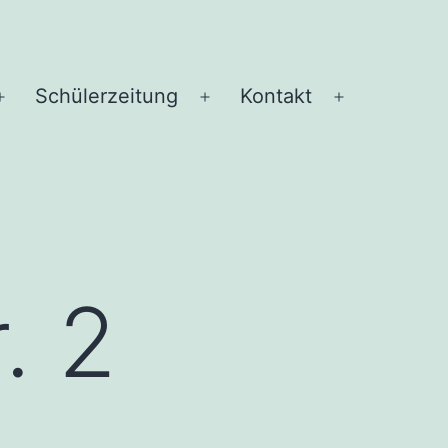
Schü­ler­zei­tung
Kon­takt
Menü
Menü
Menü
öffnen
öffnen
öffnen
. 2