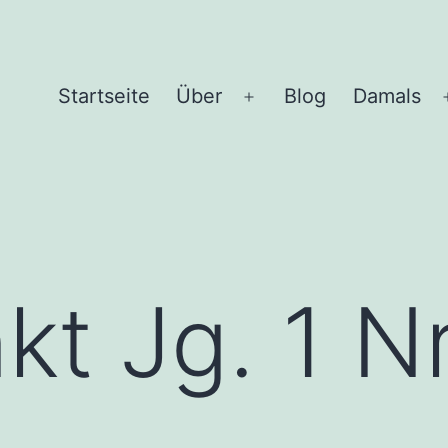
Start­sei­te
Über
Blog
Damals
Menü
öffnen
t Jg. 1 Nr