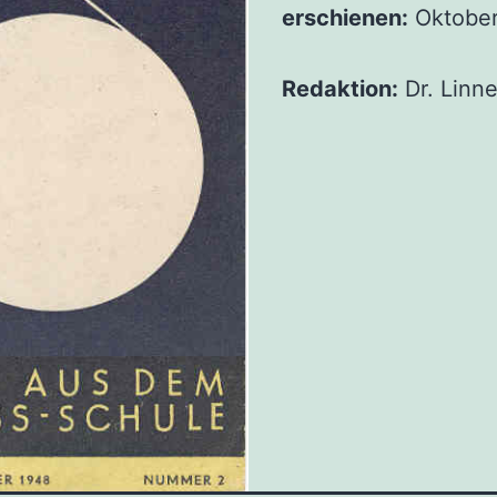
erschie­nen:
Okto­be
Redak­ti­on:
Dr. Lin­n