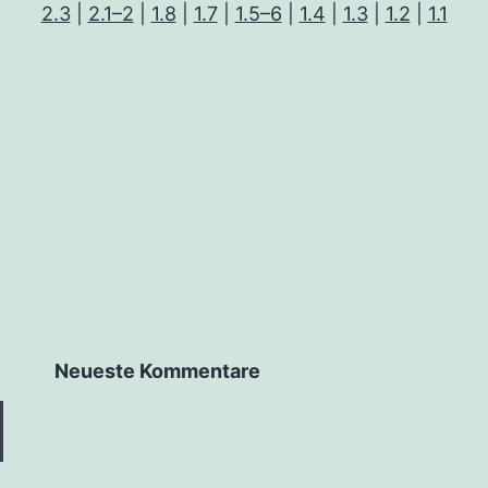
2.3
|
2.1–2
|
1.8
|
1.7
|
1.5–6
|
1.4
|
1.3
|
1.2
|
1.1
Neu­es­te Kommentare