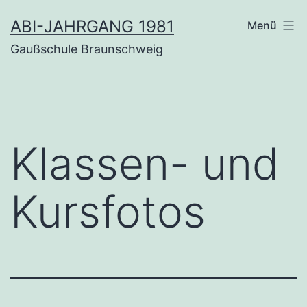
Zum
ABI-JAHRGANG 1981
Menü
Inhalt
Gaußschule Braunschweig
springen
Klas­sen- und
Kursfotos